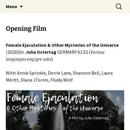
Skip
Search
AthensPFF
Menu
to
for:
content
Opening Film
Female Ejaculation & Other Mysteries of the Universe
(2020)Dir.
Julia Ostertag
GERMANY 61:52 (
Various
languages eng/gre subs
)
With: Annie Sprinkle, Dorrie Lane, Shannon Bell, Laura
Méritt, Diana J.Torres, Fluida Wolf