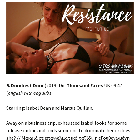
6. Domliest Dom
(2019) Dir.
Thousand Faces
UK 09:47
(
english with eng subs
)
Starring: Isabel Dean and Marcus Quillan.
Away on a business trip, exhausted Isabel looks for some
release online and finds someone to dominate her or does
she? // Μακριά σε επαγγελματικό ταξίδι, η εξουθενωμένη