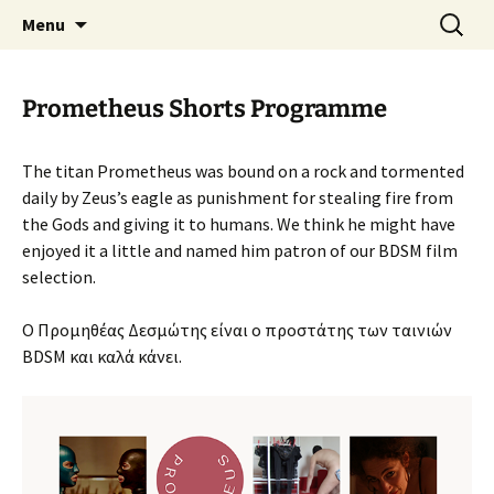
Skip
Search
AthensPFF
Menu
to
for:
content
Prometheus Shorts Programme
The titan Prometheus was bound on a rock and tormented
daily by Zeus’s eagle as punishment for stealing fire from
the Gods and giving it to humans. We think he might have
enjoyed it a little and named him patron of our BDSM film
selection.
Ο Προμηθέας Δεσμώτης είναι ο προστάτης των ταινιών
BDSM και καλά κάνει.