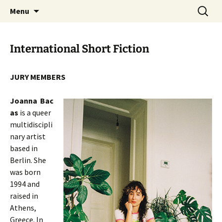
Skip
Search
AthensPFF
Menu
to
for:
content
International Short Fiction
JURY MEMBERS
Joanna Bac
as
is a queer
multidiscipli
nary artist
based in
Berlin. She
was born
1994 and
raised in
Athens,
Greece. In