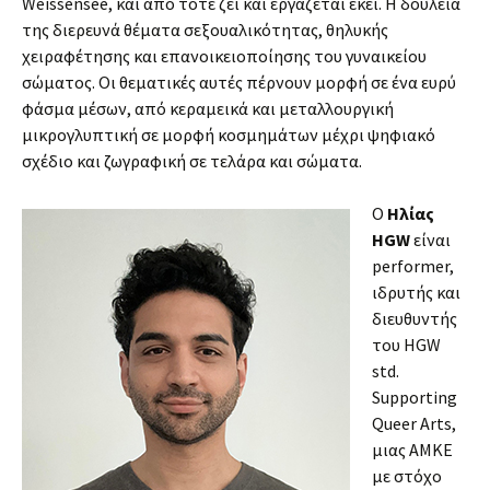
Weissensee, και από τότε ζει και εργάζεται εκεί. Η δουλειά
της διερευνά θέματα σεξουαλικότητας, θηλυκής
χειραφέτησης και επανοικειοποίησης του γυναικείου
σώματος. Οι θεματικές αυτές πέρνουν μορφή σε ένα ευρύ
φάσμα μέσων, από κεραμεικά και μεταλλουργική
μικρογλυπτική σε μορφή κοσμημάτων μέχρι ψηφιακό
σχέδιο και ζωγραφική σε τελάρα και σώματα.
Ο
Ηλίας
HGW
είναι
performer,
ιδρυτής και
διευθυντής
του HGW
std.
Supporting
Queer Arts,
μιας ΑΜΚΕ
με στόχο