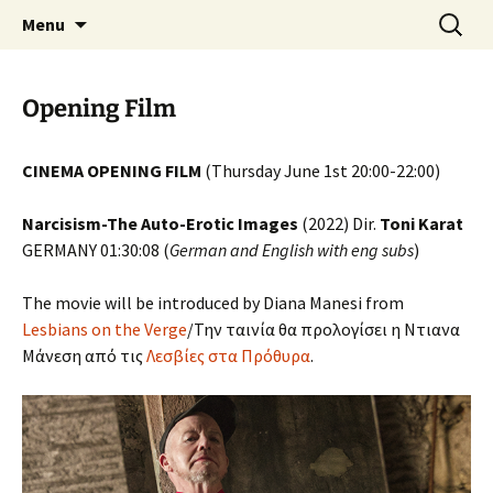
Skip
Search
AthensPFF
Menu
to
for:
content
Opening Film
CINEMA OPENING FILM
(Thursday June 1st 20:00-22:00)
Narcisism-The Auto-Erotic Images
(2022) Dir.
Toni Karat
GERMANY 01:30:08 (
German and English with eng subs
)
The movie will be introduced by Diana Manesi from
Lesbians on the Verge
/Την ταινία θα προλογίσει η Ντιανα
Μάνεση από τις
Λεσβίες στα Πρόθυρα
.