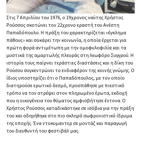
Στις 7 Απριλίου του 1976, ο 19χρονος ναύτης Χρήστος
Ρούσσος σκοτώνει τον 22χρονο εραστή του Ανέστη
Παπαδόπουλο. Η πράξη του χαρακτηρίζεται «έγκλημα
πάθους» και σοκάρει την κοινωνία, η οποία έρχεται για
πρώτη φορά αντιμέτωπη με την ομοφυλοφιλία και τα
μυστικά της αμαρτωλής πλευράς στη λεωφόρο Συγγρού. Η
ιστορία τους παίρνει τεράστιες διαστάσεις και η δίκη του
Ρούσου συγκεντρώνει το ενδιαφέρον της κοινής γνώμης. Ο
ίδιος υποστηρίζει ότι ο Παπαδόπουλος, με τον οποίο
διατηρούσε ερωτικό δεσμό, προσπάθησε με πιεστικό
τρόπο να τον στρέψει στον πληρωμένο έρωτα, εκδοχή
που η οικογένεια του θύματος αμφισβήτησε έντονα. Ο
Χρήστος Ρούσσος καταδικάστηκε σε ισόβια για την πράξη
του και οδηγήθηκε στο πιο σκληρό σωφρονιστικό ίδρυμα
της εποχής. Ένα ντοκυμαντερ σε μοντάζ και παραγωγή
του διευθυντή του φεστιβάλ μας.