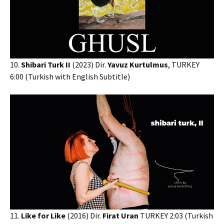
10.
Shibari Turk II
(2023) Dir.
Yavuz Kurtulmus
, TURKEY
6:00 (Turkish with English Subtitle)
11.
Like for Like
(2016) Dir.
Firat Uran
TURKEY 2:03 (Turkish