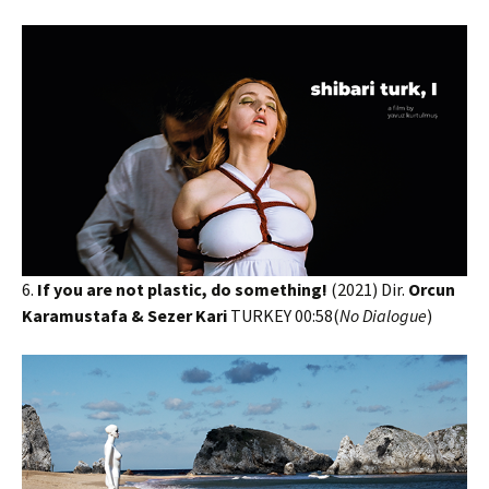
6.
If you are not plastic, do something!
(2021) Dir.
Orcun
Karamustafa & Sezer Kari
TURKEY 00:58(
No Dialogue
)