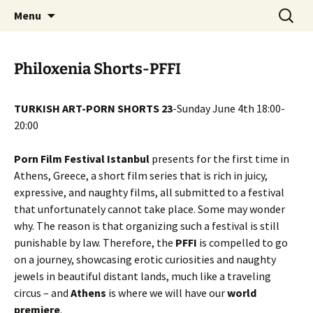
Skip
Search
AthensPFF
Menu
to
for:
content
Philoxenia Shorts-PFFI
TURKISH ART-PORN SHORTS 23
-Sunday June 4th 18:00-
20:00
Porn Film Festival Istanbul
presents for the first time in
Athens, Greece, a short film series that is rich in juicy,
expressive, and naughty films, all submitted to a festival
that unfortunately cannot take place. Some may wonder
why. The reason is that organizing such a festival is still
punishable by law. Therefore, the
PFFI
is compelled to go
on a journey, showcasing erotic curiosities and naughty
jewels in beautiful distant lands, much like a traveling
circus – and
Athens
is where we will have our
world
premiere
.