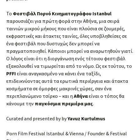
Το
Φεστιβάλ Πορνό Κινηματογράφου Istanbul
παρουσιάζει για πρώτη φορά στην Αθήνα, μια σειρά
ταινιών μικρού μήκους που είναι πλούσια σε ζουμερές,
εκφραστικές και άτακτες ταινίες, όλες υποβληθείσες σε
ένα φεστιβάλ που δυστυχώς δεν μπορεί να
πραγματοποιηθεί. Κάποιοι μπορεί να αναρωτηθούν γιατί.
Ο λόγος είναι ότι η διοργάνωση ενός τέτοιου φεστιβάλ
εξακολουθεί να τιμωρείται από το νόμο. Ως εκ τούτου, το
PFFI
είναι αναγκασμένο να κάνει ένα ταξίδι,
επιδεικνύοντας αυτά τα ερωτικά περιέργεια και άτακτα
κοσμήματα σε όμορφες μακρινές χώρες, σαν ένα
περιπλανώμενο τσίρκο – και η
Αθήνα
είναι ο τόπος θα
κάνουμε την
παγκόσμια πρεμιέρα μας
.
Curated and presented by by
Yavuz Kurtulmus
Porn Film Festival Istanbul & Vienna / Founder & Festival