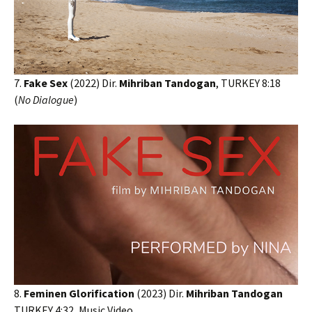
7.
Fake Sex
(2022) Dir.
Mihriban Tandogan
, TURKEY 8:18
(
No Dialogue
)
8.
Feminen Glorification
(2023) Dir.
Mihriban Tandogan
TURKEY 4:32, Music Video