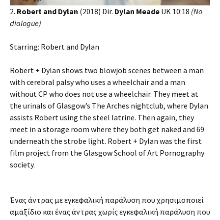
2.
Robert and Dylan
(2018) Dir.
Dylan Meade
UK 10:18
(
No
dialogue)
Starring: Robert and Dylan
Robert + Dylan shows two blowjob scenes between a man
with cerebral palsy who uses a wheelchair and a man
without CP who does not use a wheelchair. They meet at
the urinals of Glasgow’s The Arches nightclub, where Dylan
assists Robert using the steel latrine. Then again, they
meet in a storage room where they both get naked and 69
underneath the strobe light. Robert + Dylan was the first
film project from the Glasgow School of Art Pornography
society.
Ένας άντρας με εγκεφαλική παράλυση που χρησιμοποιεί
αμαξίδιο και ένας άντρας χωρίς εγκεφαλική παράλυση που