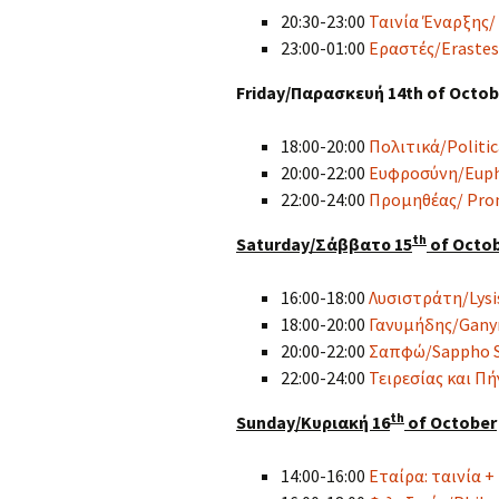
20:30-23:00
Ταινία Έναρξης/
2021
23:00-01:00
Εραστές/Erastes
2020
Friday/Παρασκευή 14th of Octob
18:00-20:00
Πολιτικά/Politic
20:00-22:00
Ευφροσύνη/Euph
22:00-24:00
Προμηθέας/ Prom
th
Saturday/
Σάββατο 15
of Octo
16:00-18:00
Λυσιστράτη/Lysis
18:00-20:00
Γανυμήδης/Gany
20:00-22:00
Σαπφώ/Sappho S
22:00-24:00
Τειρεσίας και Πή
th
Sunday/Κυριακή 16
of October
14:00-16:00
Εταίρα: ταινία +