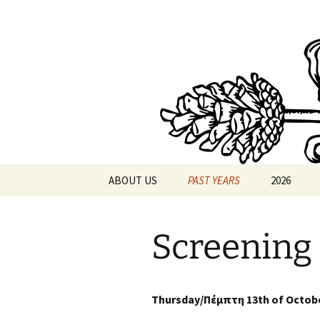
Skip
to
content
AthensPF
ABOUT US
PAST YEARS
2026
2025
FESTIVAL 
Screenin
2024
PORN ACAD
2023
Thursday/Πέμπτη
13th
of Octob
2022