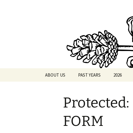
Skip
to
content
AthensPF
ABOUT US
PAST YEARS
2026
2025
FESTIVAL 
Protected
2024
PORN ACA
2023
FORM
2022